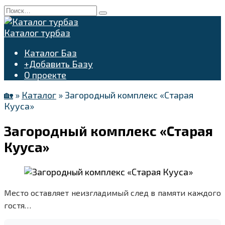
Перейти
Search
к
for:
содержанию
Каталог турбаз
Каталог Баз
+Добавить Базу
О проекте
🏡
»
Каталог
»
Загородный комплекс «Старая
Кууса»
Загородный комплекс «Старая
Кууса»
Место оставляет неизгладимый след в памяти каждого
гостя…