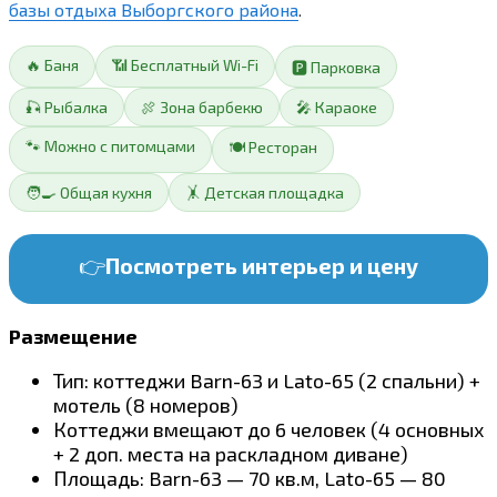
базы отдыха Выборгского района
.
🔥 Баня
📶 Бесплатный Wi-Fi
🅿️ Парковка
🎣 Рыбалка
🍖 Зона барбекю
🎤 Караоке
🐾 Можно с питомцами
🍽️ Ресторан
🧑‍🍳 Общая кухня
🤸 Детская площадка
👉
Посмотреть интерьер и цену
Размещение
Тип: коттеджи Barn-63 и Lato-65 (2 спальни) +
мотель (8 номеров)
Коттеджи вмещают до 6 человек (4 основных
+ 2 доп. места на раскладном диване)
Площадь: Barn-63 — 70 кв.м, Lato-65 — 80