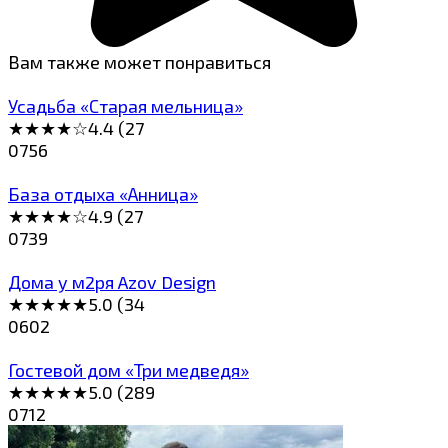
Вам также может понравиться
Усадьба «Старая мельница»
★★★★☆4.4 (27
0
756
База отдыха «Анница»
★★★★☆4.9 (27
0
739
Дома у м2ря Azov Design
★★★★★5.0 (34
0
602
Гостевой дом «Три мeдведя»
★★★★★5.0 (289
0
712