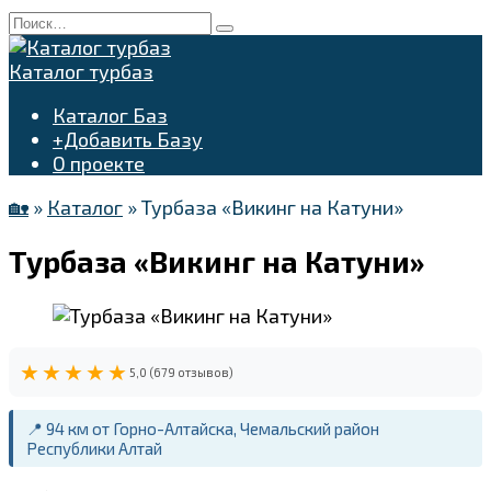
Перейти
Search
к
for:
содержанию
Каталог турбаз
Каталог Баз
+Добавить Базу
О проекте
🏡
»
Каталог
»
Турбаза «Викинг на Катуни»
Турбаза «Викинг на Катуни»
★★★★★
5,0 (679 отзывов)
📍 94 км от Горно-Алтайска, Чемальский район
Республики Алтай