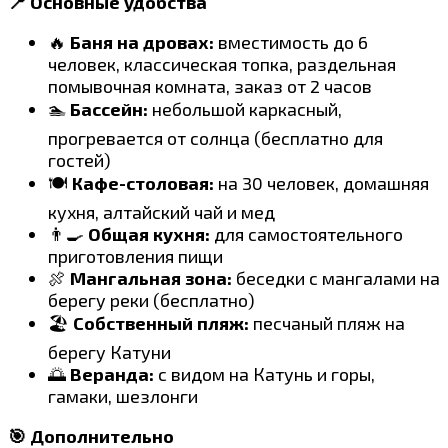
📍 Основные удобства
🔥
Баня на дровах:
вместимость до 6
человек, классическая топка, раздельная
помывочная комната, заказ от 2 часов
🏊
Бассейн:
небольшой каркасный,
прогревается от солнца (бесплатно для
гостей)
🍽️
Кафе-столовая:
на 30 человек, домашняя
кухня, алтайский чай и мед
👨‍🍳
Общая кухня:
для самостоятельного
приготовления пищи
🍖
Мангальная зона:
беседки с мангалами на
берегу реки (бесплатно)
🏖️
Собственный пляж:
песчаный пляж на
берегу Катуни
🌅
Веранда:
с видом на Катунь и горы,
гамаки, шезлонги
🎯 Дополнительно