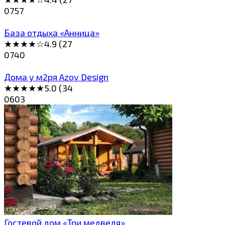
0
757
База отдыха «Анница»
★★★★☆4.9 (27
0
740
Дома у м2ря Azov Design
★★★★★5.0 (34
0
603
Гостевой дом «Три мeдведя»