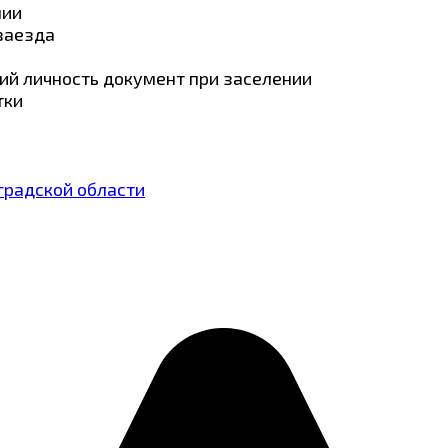
нии
 заезда
ий личность документ при заселении
тки
градской области