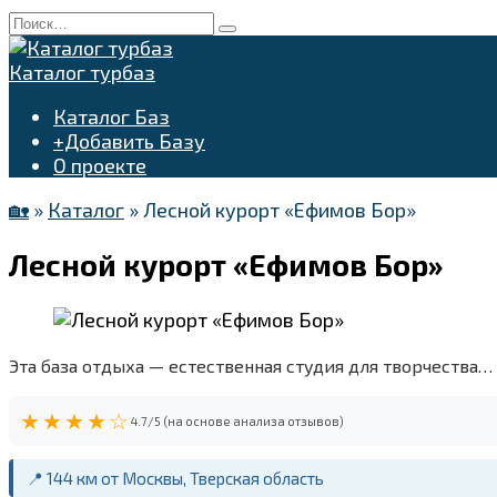
Перейти
Search
к
for:
содержанию
Каталог турбаз
Каталог Баз
+Добавить Базу
О проекте
🏡
»
Каталог
»
Лесной курорт «Ефимов Бор»
Лесной курорт «Ефимов Бор»
Эта база отдыха — естественная студия для творчества…
★★★★☆
4.7/5 (на основе анализа отзывов)
📍 144 км от Москвы, Тверская область