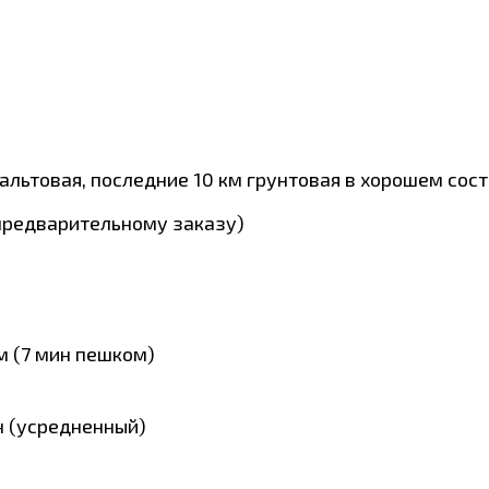
сфальтовая, последние 10 км грунтовая в хорошем сос
о предварительному заказу)
м (7 мин пешком)
н (усредненный)