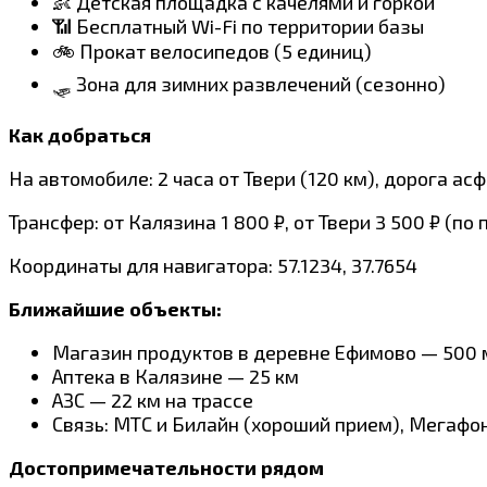
👶 Детская площадка с качелями и горкой
📶 Бесплатный Wi-Fi по территории базы
🚲 Прокат велосипедов (5 единиц)
🛷 Зона для зимних развлечений (сезонно)
Как добраться
На автомобиле: 2 часа от Твери (120 км), дорога а
Трансфер: от Калязина 1 800 ₽, от Твери 3 500 ₽ (п
Координаты для навигатора: 57.1234, 37.7654
Ближайшие объекты:
Магазин продуктов в деревне Ефимово — 500 
Аптека в Калязине — 25 км
АЗС — 22 км на трассе
Связь: МТС и Билайн (хороший прием), Мегафо
Достопримечательности рядом