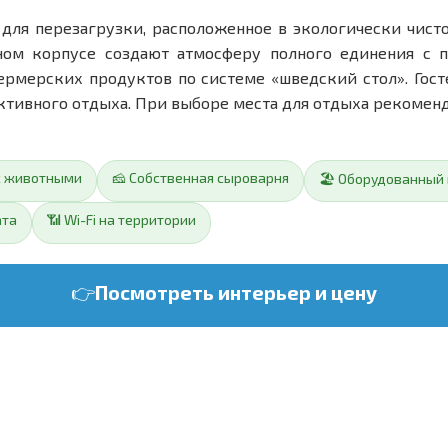
для перезагрузки, расположенное в экологически чист
ом корпусе создают атмосферу полного единения с пр
фермерских продуктов по системе «шведский стол». Гос
активного отдыха. При выборе места для отдыха рекомен
с животными
🧀 Собственная сыроварня
🏖️ Оборудованный
ата
📶 Wi-Fi на территории
👉
Посмотреть интерьер и цену