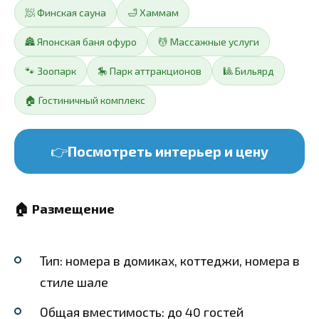
🧖 Финская сауна
🛁 Хаммам
🏯 Японская баня офуро
💆 Массажные услуги
🐾 Зоопарк
🎠 Парк аттракционов
🎱 Бильярд
🏠 Гостиничный комплекс
👉
Посмотреть интерьер и цену
🏠 Размещение
Тип: номера в домиках, коттеджи, номера в
стиле шале
Общая вместимость: до 40 гостей