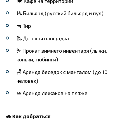
🍽️ Кафе на территории
🎱 Бильярд (русский бильярд и пул)
🔫 Тир
🛝 Детская площадка
⛷️ Прокат зимнего инвентаря (лыжи,
коньки, тюбинги)
🪑 Аренда беседок с мангалом (до 10
человек)
🛌 Аренда лежаков на пляже
🚗 Как добраться