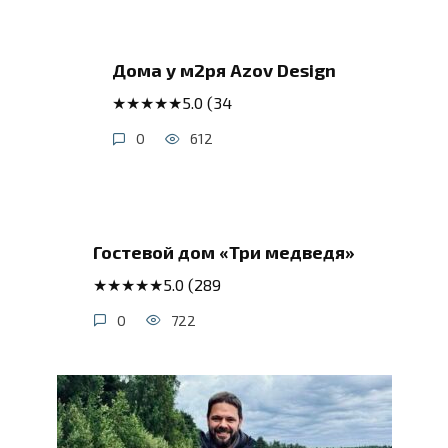
Дома у м2ря Azov Design
★★★★★5.0 (34
0
612
Гостевой дом «Три мeдведя»
★★★★★5.0 (289
0
722